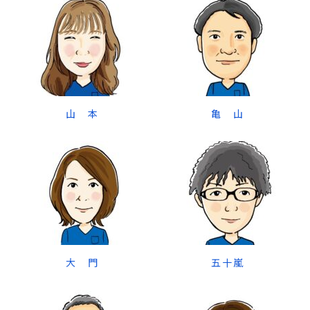
山 本
亀 山
大 門
五十嵐