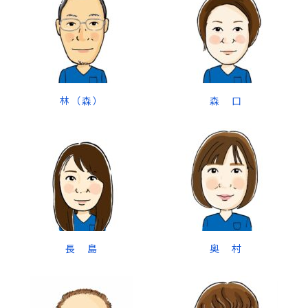
林（森）
森 口
長 島
奥 村