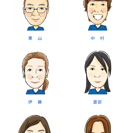
栗 山
中 村
伊 藤
渡部