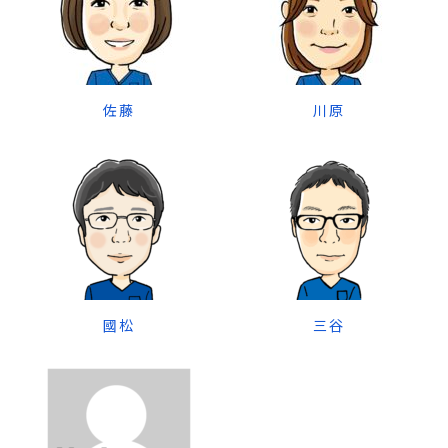
佐藤
川原
國松
三谷