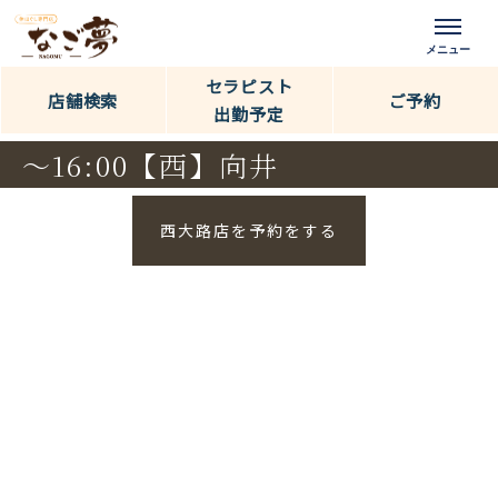
セラピスト
店舗検索
ご予約
出勤予定
〜16:00【西】向井
西大路店を予約をする