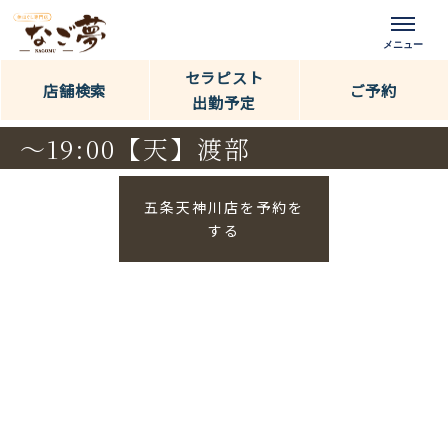
セラピスト
店舗検索
ご予約
出勤予定
〜19:00【天】渡部
五条天神川店を予約を
する