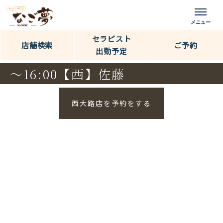
セラピスト
店舗検索
ご予約
出勤予定
～16:00【西】佐藤
西大路店を予約をする