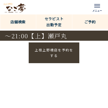
セラピスト
店舗検索
ご予約
出勤予定
～21:00【上】瀬戸丸
上桂上野橋店を予約を
する